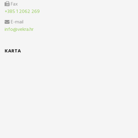
Fax
+385 1 2062 269
E-mail
info@vekra.hr
KARTA